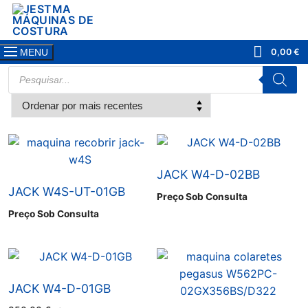
Saltar
para
conteúdo
0,00
€
MENU
PRODUCTS
SEARCH
JACK W4-D-02BB
JACK W4S-UT-01GB
Preço Sob Consulta
Preço Sob Consulta
JACK W4-D-01GB