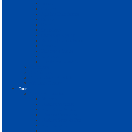
Diversos
Motores
Agulhas Domésticas
Correias
Carretos
Calcadores
Chapas de Agulha
Bobines | Caixas Bobine
Arrastos
Tensores e Molas
Parafusos
Laçadeiras Domésticas
Mecânicas
Electrónicas
Corta e Cose | Recobrir
Máquinas Bordar
Corte
Peças e Acessórios
Diversos
Lâminas Verticais
Peças Serra Vertical
Lâminas Circulares
Lâminas Serra de Fita
Peças Suprena
Luvas Protecção