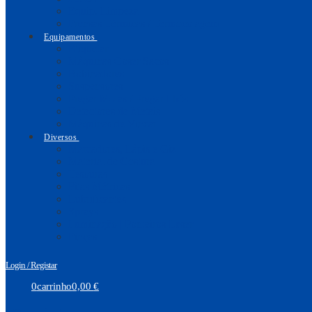
Equip. Limpeza
Prensas Térmicas / Termocolagem
Equipamentos
Etiquetar
Máquinas Coser Sacos
Bobinadores
Suspensores
Pregar Molas / Pregar Ilhós
Detectores de Metais
Máquinas de Vincar
Diversos
Marcadores, Lápis e Giz
Material de Costura
Tesouras
Fitas Métricas
Lubrificantes
Sprays
Iluminação | Ponteiros Laser
Pinças
Login / Registar
0
carrinho
0,00
€