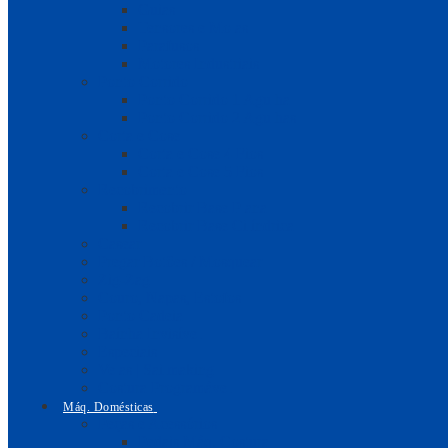
Guias
Tensores e Molas
Parafusos
Motores Industriais
Ponto Corrido
Ponto Corrido 1 Agulha
Ponto Corrido 2 Agulhas
Corta e Cose
Corta e Cose 4 Fios
Corta e Cose 5 Fios
Recobrimento
Recobrir Base Plana
Recobrir Base Cilíndrica
Casear
Pregar Botões / Mosquear
Zig-Zag
Couro, Napas, Estofos
Ponto Cadeia
Baínha Invisível
Especiais
Velas | Sailmaking
Costura Programável
Máq. Domésticas
Peças e Acessórios
Pedais Máq. Costura