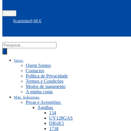
Carrinho
Menu
0
carrinho
0,00
€
Carrinho
PRODUCTS
SEARCH
Início
Quem Somos
Contactos
Política de Privacidade
Termos e Condições
Modos de pagamento
A minha conta
Máq. Industriais
Peças e Acessórios
Agulhas
134
UY128GAS
DBxK5
1738