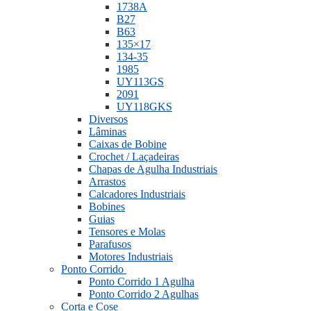
1738A
B27
B63
135×17
134-35
1985
UY113GS
2091
UY118GKS
Diversos
Lâminas
Caixas de Bobine
Crochet / Laçadeiras
Chapas de Agulha Industriais
Arrastos
Calcadores Industriais
Bobines
Guias
Tensores e Molas
Parafusos
Motores Industriais
Ponto Corrido
Ponto Corrido 1 Agulha
Ponto Corrido 2 Agulhas
Corta e Cose