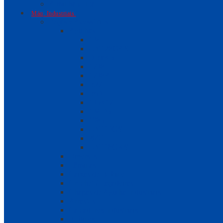
A minha conta
Máq. Industriais
Peças e Acessórios
Agulhas
134
UY128GAS
DBxK5
1738
1738A
B27
B63
135×17
134-35
1985
UY113GS
2091
UY118GKS
Diversos
Lâminas
Caixas de Bobine
Crochet / Laçadeiras
Chapas de Agulha Industriais
Arrastos
Calcadores Industriais
Bobines