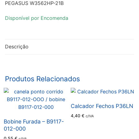
PEGASUS W3562HP-21B
Disponível por Encomenda
Descrição
Produtos Relacionados
Calcador Fechos P36LN
4,40
€
c/IVA
Bobine Furada – B9117-
012-000
0,55
€
c/IVA