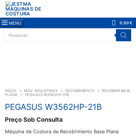
Saltar
para
conteúdo
0,00
€
MENU
PRODUCTS
SEARCH
INÍCIO
MÁQ. INDUSTRIAIS
RECOBRIMENTO
RECOBRIR BASE
PLANA
PEGASUS W3562HP-21B
PEGASUS W3562HP-21B
Preço Sob Consulta
Máquina de Costura de Recobrimento Base Plana