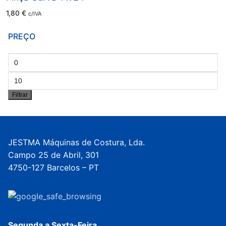
1,80
€
c/IVA
PREÇO
Preço
mínimo
Preço
Filtrar
máximo
JESTMA Máquinas de Costura, Lda.
Campo 25 de Abril, 301
4750-127 Barcelos – PT
Segunda a Sexta-Feira