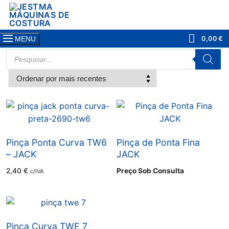
Saltar
para
conteúdo
0,00
€
MENU
PRODUCTS
SEARCH
Pinça Ponta Curva TW6
Pinça de Ponta Fina
– JACK
JACK
2,40
€
Preço Sob Consulta
c/IVA
Pinça Curva TWE 7