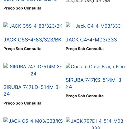
O
O
795,00
€
755,00
€
c/IVA
preço
preço
Preço Sob Consulta
original
atual
era:
é:
795,00 €.
755,00 €.
JACK C5S-4-83/323/BK
JACK C4-4-M03/333
Preço Sob Consulta
Preço Sob Consulta
SIRUBA 747KS-514M-3-
24
SIRUBA 747LD-514M 3-
24
Preço Sob Consulta
Preço Sob Consulta