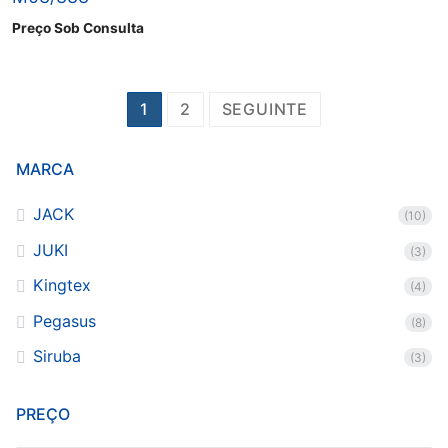
Preço Sob Consulta
Paginação
1
2
SEGUINTE
dos
conteúdos
MARCA
JACK
(10)
JUKI
(3)
Kingtex
(4)
Pegasus
(8)
Siruba
(3)
PREÇO