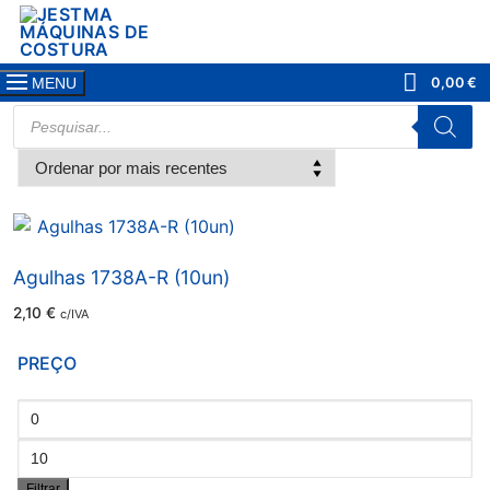
Saltar
para
conteúdo
0,00
€
MENU
PRODUCTS
SEARCH
Agulhas 1738A-R (10un)
2,10
€
c/IVA
PREÇO
Preço
mínimo
Preço
Filtrar