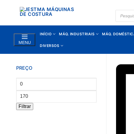
Saltar
para
PRODUC
SEARCH
conteúdo
INÍCIO
MÁQ. INDUSTRIAIS
MÁQ. DOMÉSTIC
MENU
DIVERSOS
PREÇO
Preço
mínimo
Preço
máximo
Filtrar