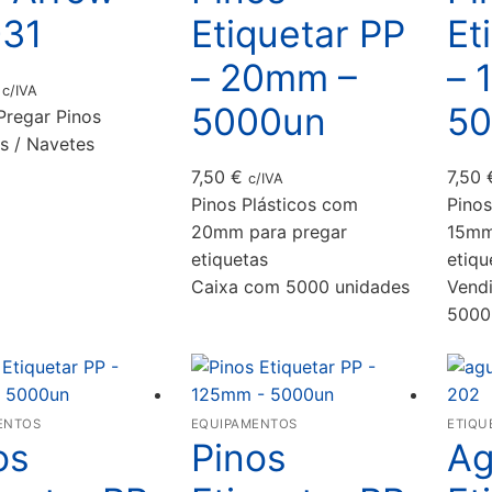
31
Etiquetar PP
Et
– 20mm –
– 
c/IVA
5000un
50
 Pregar Pinos
os / Navetes
7,50
€
7,50
c/IVA
Pinos Plásticos com
Pinos
20mm para pregar
15mm
etiquetas
etiqu
Caixa com 5000 unidades
Vend
5000
ENTOS
EQUIPAMENTOS
ETIQU
os
Pinos
Ag