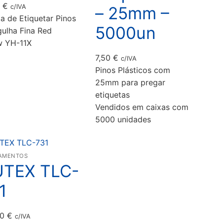
5
€
– 25mm –
c/IVA
la de Etiquetar Pinos
5000un
ulha Fina Red
w YH-11X
7,50
€
c/IVA
Pinos Plásticos com
25mm para pregar
etiquetas
Vendidos em caixas com
5000 unidades
AMENTOS
TEX TLC-
1
00
€
c/IVA