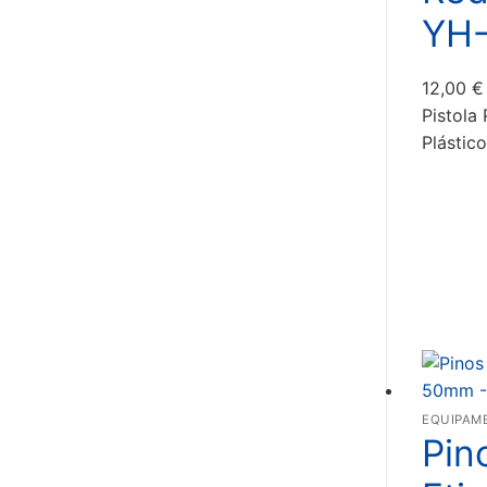
YH-
12,00
€
Pistola
Plástic
EQUIPAM
Pin