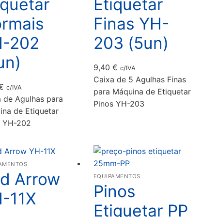
iquetar
Etiquetar
rmais
Finas YH-
-202
203 (5un)
un)
9,40
€
c/IVA
Caixa de 5 Agulhas Finas
€
c/IVA
para Máquina de Etiquetar
 de Agulhas para
Pinos YH-203
na de Etiquetar
s YH-202
AMENTOS
d Arrow
EQUIPAMENTOS
Pinos
-11X
Etiquetar PP