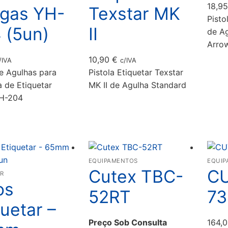
18,9
gas YH-
Texstar MK
Pisto
 (5un)
II
de Ag
Arro
10,90
€
/IVA
c/IVA
e Agulhas para
Pistola Etiquetar Texstar
 de Etiquetar
MK II de Agulha Standard
YH-204
EQUIPAMENTOS
EQUIP
Cutex TBC-
CU
R
os
52RT
73
quetar –
Preço Sob Consulta
164,