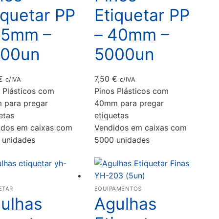
iquetar PP
Etiquetar PP
15mm –
– 40mm –
00un
5000un
€
7,50
€
c/IVA
c/IVA
 Plásticos com
Pinos Plásticos com
 para pregar
40mm para pregar
etas
etiquetas
idos em caixas com
Vendidos em caixas com
 unidades
5000 unidades
ETAR
EQUIPAMENTOS
ulhas
Agulhas