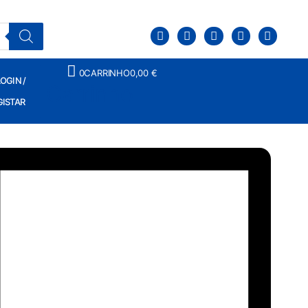
0
CARRINHO
0,00
€
OGIN /
Carrinho
GISTAR