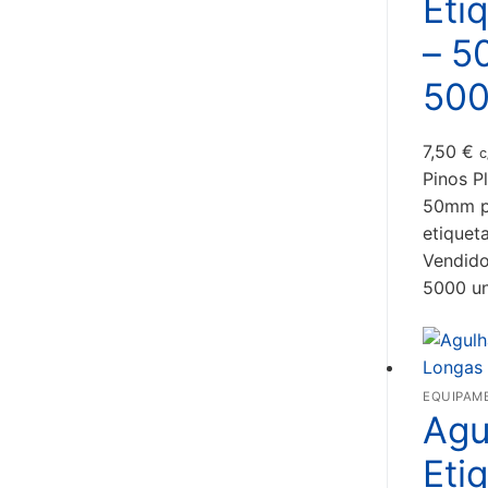
Eti
– 5
50
7,50
€
c
Pinos P
50mm p
etiquet
Vendid
5000 u
EQUIPAM
Agu
Eti