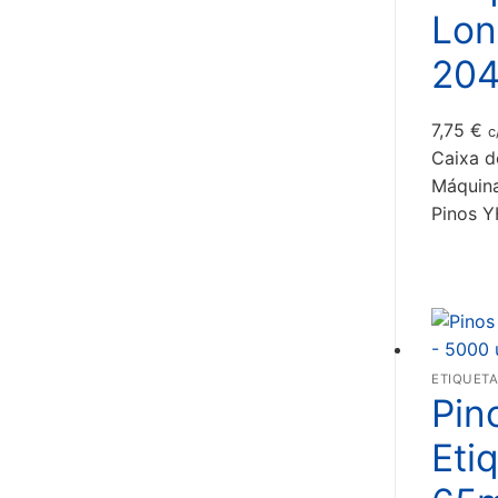
Lon
204
7,75
€
c
Caixa d
Máquina
Pinos 
ETIQUETA
Pin
Eti