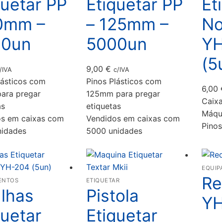
quetar PP
Etiquetar PP
Et
0mm –
– 125mm –
No
00un
5000un
YH
(5
9,00
€
/IVA
c/IVA
lásticos com
Pinos Plásticos com
6,00
ara pregar
125mm para pregar
Caixa
as
etiquetas
Máqui
os em caixas com
Vendidos em caixas com
Pino
nidades
5000 unidades
EQUIP
Re
ENTOS
ETIQUETAR
lhas
Pistola
YH
quetar
Etiquetar