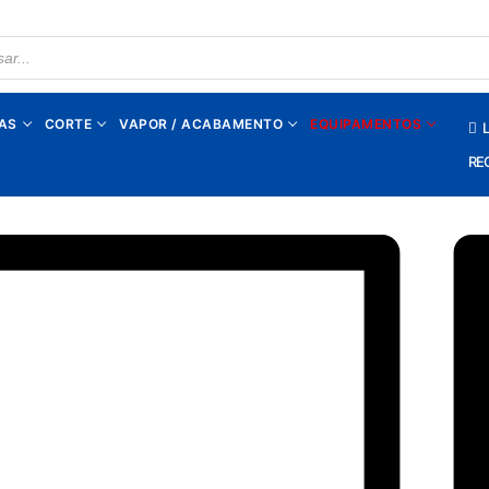
TS
AS
CORTE
VAPOR / ACABAMENTO
EQUIPAMENTOS
L
RE