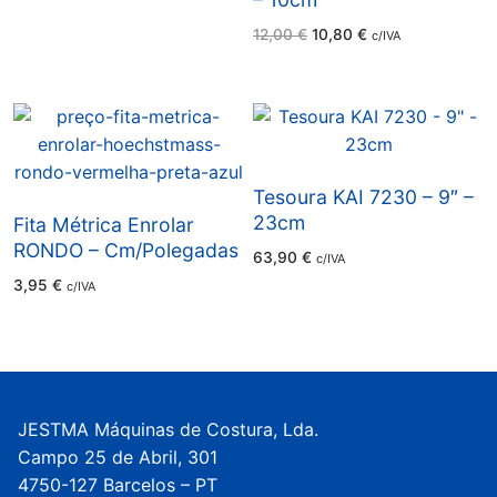
O
O
12,00
€
10,80
€
c/IVA
preço
preço
original
atual
era:
é:
12,00 €.
10,80 €.
Tesoura KAI 7230 – 9″ –
23cm
Fita Métrica Enrolar
RONDO – Cm/Polegadas
63,90
€
c/IVA
3,95
€
c/IVA
JESTMA Máquinas de Costura, Lda.
Campo 25 de Abril, 301
4750-127 Barcelos – PT