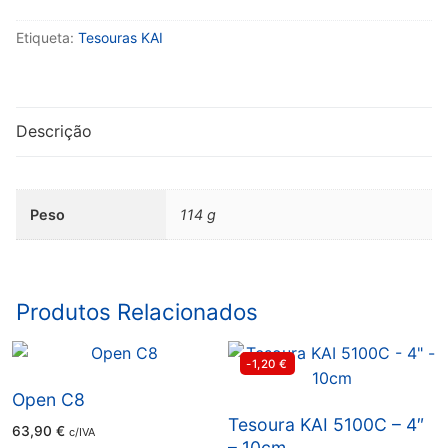
X-
Etiqueta:
Tesouras KAI
Acto
KAI
LP-
200
Descrição
Peso
114 g
Produtos Relacionados
-1,20
€
Open C8
Tesoura KAI 5100C – 4″
63,90
€
c/IVA
– 10cm