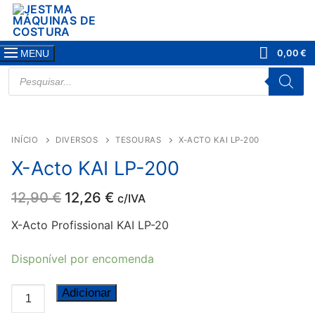
Saltar
para
conteúdo
0,00
€
MENU
PRODUCTS
SEARCH
-0,64
€
INÍCIO
DIVERSOS
TESOURAS
X-ACTO KAI LP-200
X-Acto KAI LP-200
O
O
12,90
€
12,26
€
c/IVA
preço
preço
original
atual
X-Acto Profissional KAI LP-20
era:
é:
12,90 €.
12,26 €.
Disponível por encomenda
Quantidade
Adicionar
de