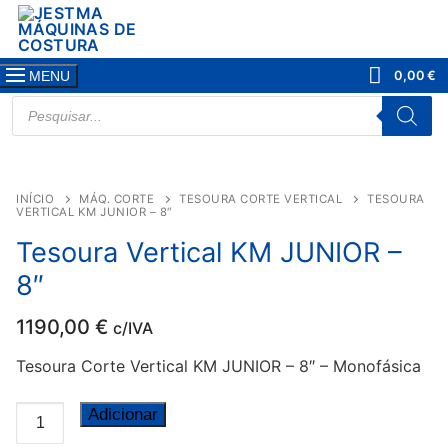
Saltar
para
conteúdo
0,00
€
MENU
PRODUCTS
SEARCH
INÍCIO
MÁQ. CORTE
TESOURA CORTE VERTICAL
TESOURA
VERTICAL KM JUNIOR – 8″
Tesoura Vertical KM JUNIOR –
8″
1190,00
€
c/IVA
Tesoura Corte Vertical KM JUNIOR – 8″ – Monofásica
Quantidade
Adicionar
de