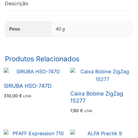
Descrição
Peso
40 g
Produtos Relacionados
SIRUBA HSO-747D
Caixa Bobine ZigZag
310,00
€
c/IVA
15277
7,80
€
c/IVA