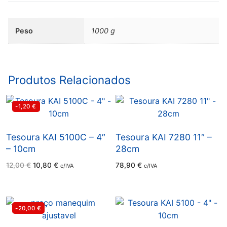
Peso
1000 g
Produtos Relacionados
-1,20
€
Tesoura KAI 5100C – 4″
Tesoura KAI 7280 11″ –
– 10cm
28cm
O
O
12,00
€
10,80
€
78,90
€
c/IVA
c/IVA
preço
preço
original
atual
era:
é:
12,00 €.
10,80 €.
-20,00
€