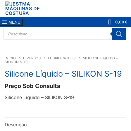
Saltar
para
conteúdo
0,00
€
MENU
PRODUCTS
SEARCH
INÍCIO
DIVERSOS
LUBRIFICANTES
SILICONE LÍQUIDO –
SILIKON S-19
Silicone Líquido – SILIKON S-19
Preço Sob Consulta
Silicone Líquido – SILIKON S-19
Descrição