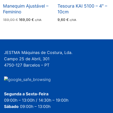
Manequim Ajustável –
Tesoura KAI 5100 – 4″ –
Feminino
10cm
O
O
189,00
€
169,00
€
9,60
€
c/IVA
c/IVA
preço
preço
original
atual
era:
é:
189,00 €.
169,00 €.
JESTMA Máquinas de Costura, Lda.
Campo 25 de Abril, 301
4750-127 Barcelos – PT
Segunda a Sexta-Feira
09:00h – 13:00h / 14:30h – 19:00h
Sábado
09:00h – 13:00h