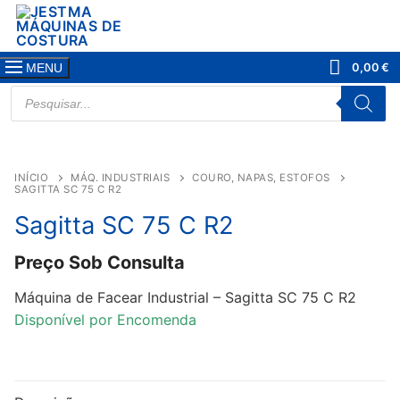
Saltar
para
conteúdo
0,00
€
MENU
PRODUCTS
SEARCH
INÍCIO
MÁQ. INDUSTRIAIS
COURO, NAPAS, ESTOFOS
SAGITTA SC 75 C R2
Sagitta SC 75 C R2
Preço Sob Consulta
Máquina de Facear Industrial – Sagitta SC 75 C R2
Disponível por Encomenda