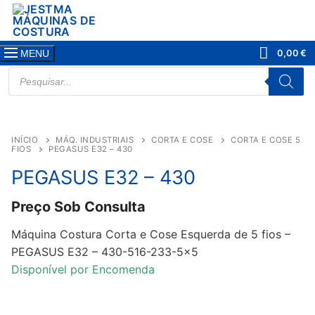
Saltar
para
conteúdo
0,00
€
MENU
PRODUCTS
SEARCH
INÍCIO
MÁQ. INDUSTRIAIS
CORTA E COSE
CORTA E COSE 5
FIOS
PEGASUS E32 – 430
PEGASUS E32 – 430
Preço Sob Consulta
Máquina Costura Corta e Cose Esquerda de 5 fios –
PEGASUS E32 – 430-516-233-5×5
Disponível por Encomenda