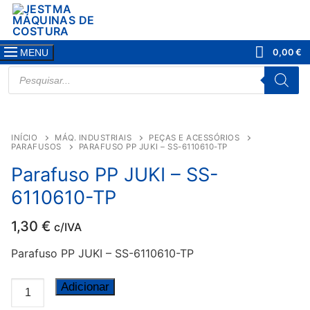
Saltar
para
conteúdo
0,00
€
MENU
PRODUCTS
SEARCH
INÍCIO
MÁQ. INDUSTRIAIS
PEÇAS E ACESSÓRIOS
PARAFUSOS
PARAFUSO PP JUKI – SS-6110610-TP
Parafuso PP JUKI – SS-
6110610-TP
1,30
€
c/IVA
Parafuso PP JUKI – SS-6110610-TP
Quantidade
Adicionar
de