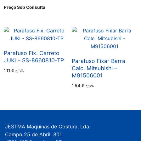
Preço Sob Consulta
Parafuso Fix. Carreto
JUKI – SS-8660810-TP
Parafuso Fixar Barra
Calc. Mitsubishi –
1,11
€
c/IVA
M91506001
1,54
€
c/IVA
JESTMA Máquinas de Costura, Lda.
Campo 25 de Abril, 301