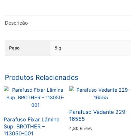
Parafuso
PP
JUKI
Descrição
-
SS-
6110610-
Peso
5 g
TP
Produtos Relacionados
Parafuso Vedante 229-
16555
Parafuso Fixar Lâmina
Sup. BROTHER –
4,80
€
c/IVA
113050-001