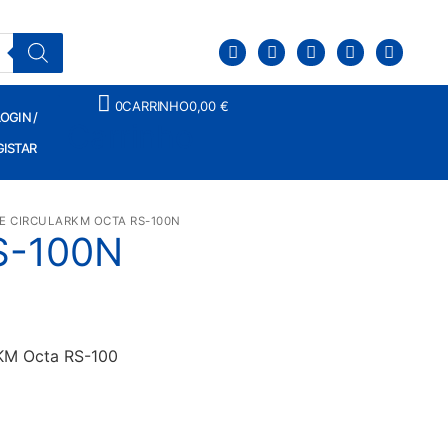
0
CARRINHO
0,00
€
OGIN /
Carrinho
GISTAR
E CIRCULAR
KM OCTA RS-100N
S-100N
 KM Octa RS-100