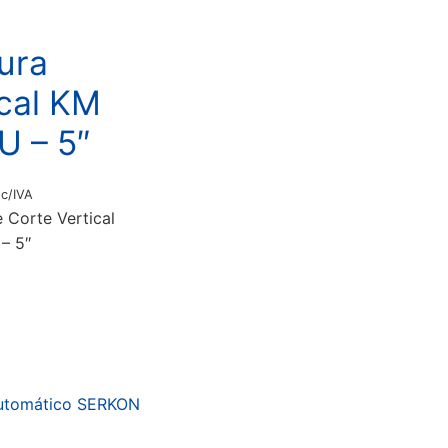
ura
ical KM
U – 5″
c/IVA
 Corte Vertical
– 5″