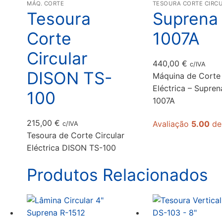
MÁQ. CORTE
TESOURA CORTE CIRC
Tesoura
Suprena
Corte
1007A
Circular
440,00
€
c/IVA
DISON TS-
Máquina de Corte 
Eléctrica – Supre
100
1007A
215,00
€
Avaliação
5.00
de
c/IVA
Tesoura de Corte Circular
Eléctrica DISON TS-100
Produtos Relacionados