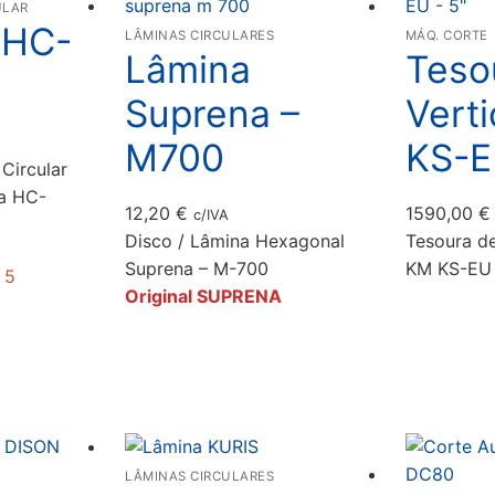
ULAR
 HC-
LÂMINAS CIRCULARES
MÁQ. CORTE
Lâmina
Teso
Suprena –
Vert
M700
KS-E
Circular
na HC-
12,20
€
1590,00
€
c/IVA
Disco / Lâmina Hexagonal
Tesoura de
Suprena – M-700
KM KS-EU 
 5
Original SUPRENA
LÂMINAS CIRCULARES