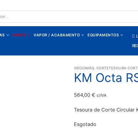
TS
AS
CORTE
VAPOR / ACABAMENTO
EQUIPAMENTOS
L
RE
INÍCIO
MÁQ. CORTE
TESOURA CORT
KM Octa R
564,00
€
c/IVA
Tesoura de Corte Circular
Esgotado