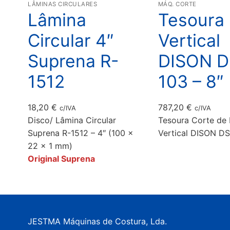
LÂMINAS CIRCULARES
MÁQ. CORTE
Lâmina
Tesoura
Circular 4″
Vertical
Suprena R-
DISON D
1512
103 – 8″
18,20
€
787,20
€
c/IVA
c/IVA
Disco/ Lâmina Circular
Tesoura Corte de
Suprena R-1512 – 4″ (100 x
Vertical DISON DS
22 x 1 mm)
Original Suprena
JESTMA Máquinas de Costura, Lda.