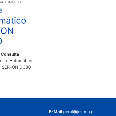
E AUTOMÁTICO
e
mático
KON
0
 Consulta
orte Automático
os SERKON DC80
E-Mail
geral@jestma.pt