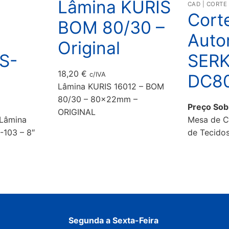
Lâmina KURIS
CAD | CORT
Cort
BOM 80/30 –
Auto
Original
S-
SER
18,20
€
DC8
c/IVA
Lâmina KURIS 16012 – BOM
80/30 – 80x22mm –
Preço Sob
ORIGINAL
 Lâmina
Mesa de C
-103 – 8″
de Tecid
Segunda a Sexta-Feira