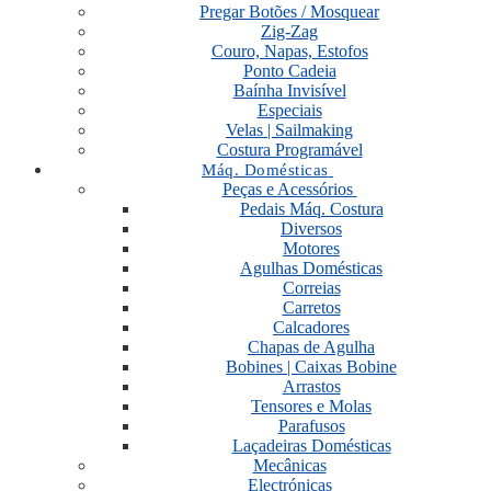
Pregar Botões / Mosquear
Zig-Zag
Couro, Napas, Estofos
Ponto Cadeia
Baínha Invisível
Especiais
Velas | Sailmaking
Costura Programável
Máq. Domésticas
Peças e Acessórios
Pedais Máq. Costura
Diversos
Motores
Agulhas Domésticas
Correias
Carretos
Calcadores
Chapas de Agulha
Bobines | Caixas Bobine
Arrastos
Tensores e Molas
Parafusos
Laçadeiras Domésticas
Mecânicas
Electrónicas