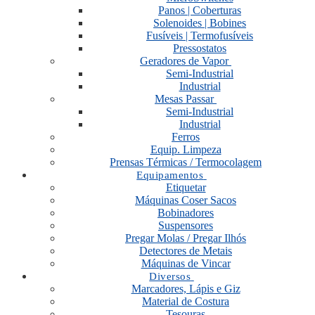
Panos | Coberturas
Solenoides | Bobines
Fusíveis | Termofusíveis
Pressostatos
Geradores de Vapor
Semi-Industrial
Industrial
Mesas Passar
Semi-Industrial
Industrial
Ferros
Equip. Limpeza
Prensas Térmicas / Termocolagem
Equipamentos
Etiquetar
Máquinas Coser Sacos
Bobinadores
Suspensores
Pregar Molas / Pregar Ilhós
Detectores de Metais
Máquinas de Vincar
Diversos
Marcadores, Lápis e Giz
Material de Costura
Tesouras