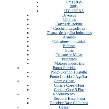
UY113GS
2091
UY118GKS
Diversos
Lâminas
Caixas de Bobine
Crochet / Laçadeiras
Chapas de Agulha Industriais
Arrastos
Calcadores Industriais
Bobines
Guias
Tensores e Molas
Parafusos
Motores Industriais
Ponto Corrido
Ponto Corrido 1 Agulha
Ponto Corrido 2 Agulhas
Corta e Cose
Corta e Cose 4 Fios
Corta e Cose 5 Fios
Recobrimento
Recobrir Base Plana
Recobrir Base Cilíndrica
Casear