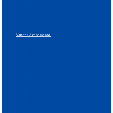
Lixas
Tesoura Corte Circular
Tesoura Corte Vertical
Máq. Cortar Colaretes
Serra de Fita
Carros de Estender
CAD | Corte Automático
Vapor / Acabamento
Peças e Acessórios
Diversos
Bases para Ferro
Borrachas e Vedantes
Resistências
MicroSwitches
Panos | Coberturas
Solenoides | Bobines
Fusíveis | Termofusíveis
Pressostatos
Geradores de Vapor
Semi-Industrial
Industrial
Mesas Passar
Semi-Industrial
Industrial
Ferros