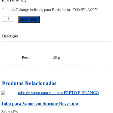
6,70
€
c/IVA
Junta da Falange indicada para Resistências COMEL A0970
Quantidade
Adicionar
de
Junta
Falange
Descrição
COMEL
RA012
Peso
20 g
Produtos Relacionados
Tubo para Vapor em Silicone Revestido
3,95
€
c/IVA