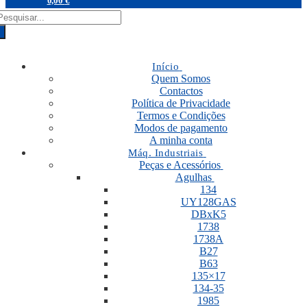
0,00
€
RODUCTS
EARCH
Início
Quem Somos
Contactos
Política de Privacidade
Termos e Condições
Modos de pagamento
A minha conta
Máq. Industriais
Peças e Acessórios
Agulhas
134
UY128GAS
DBxK5
1738
1738A
B27
B63
135×17
134-35
1985