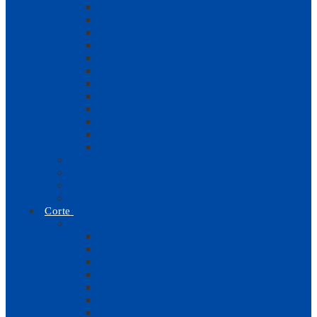
Diversos
Motores
Agulhas Domésticas
Correias
Carretos
Calcadores
Chapas de Agulha
Bobines | Caixas Bobine
Arrastos
Tensores e Molas
Parafusos
Laçadeiras Domésticas
Mecânicas
Electrónicas
Corta e Cose | Recobrir
Máquinas Bordar
Corte
Peças e Acessórios
Diversos
Lâminas Verticais
Peças Serra Vertical
Lâminas Circulares
Lâminas Serra de Fita
Peças Suprena
Luvas Protecção