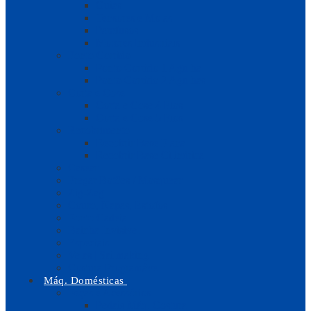
Guias
Tensores e Molas
Parafusos
Motores Industriais
Ponto Corrido
Ponto Corrido 1 Agulha
Ponto Corrido 2 Agulhas
Corta e Cose
Corta e Cose 4 Fios
Corta e Cose 5 Fios
Recobrimento
Recobrir Base Plana
Recobrir Base Cilíndrica
Casear
Pregar Botões / Mosquear
Zig-Zag
Couro, Napas, Estofos
Ponto Cadeia
Baínha Invisível
Especiais
Velas | Sailmaking
Costura Programável
Máq. Domésticas
Peças e Acessórios
Pedais Máq. Costura