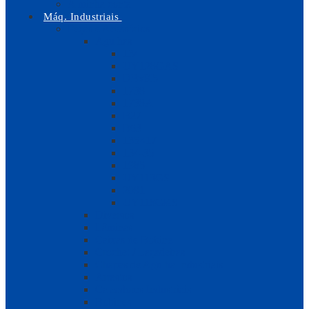
A minha conta
Máq. Industriais
Peças e Acessórios
Agulhas
134
UY128GAS
DBxK5
1738
1738A
B27
B63
135×17
134-35
1985
UY113GS
2091
UY118GKS
Diversos
Lâminas
Caixas de Bobine
Crochet / Laçadeiras
Chapas de Agulha Industriais
Arrastos
Calcadores Industriais
Bobines