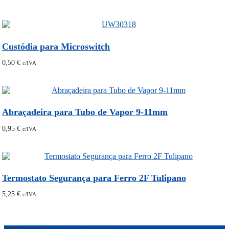
Custódia para Microswitch
0,50
€
c/IVA
Abraçadeira para Tubo de Vapor 9-11mm
0,95
€
c/IVA
Termostato Segurança para Ferro 2F Tulipano
5,25
€
c/IVA