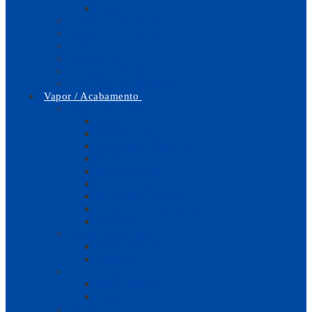
Lixas
Tesoura Corte Circular
Tesoura Corte Vertical
Máq. Cortar Colaretes
Serra de Fita
Carros de Estender
CAD | Corte Automático
Vapor / Acabamento
Peças e Acessórios
Diversos
Bases para Ferro
Borrachas e Vedantes
Resistências
MicroSwitches
Panos | Coberturas
Solenoides | Bobines
Fusíveis | Termofusíveis
Pressostatos
Geradores de Vapor
Semi-Industrial
Industrial
Mesas Passar
Semi-Industrial
Industrial
Ferros