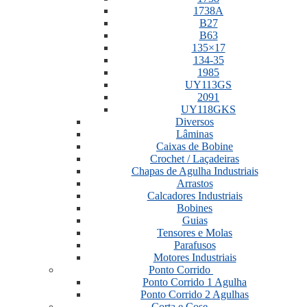
1738A
B27
B63
135×17
134-35
1985
UY113GS
2091
UY118GKS
Diversos
Lâminas
Caixas de Bobine
Crochet / Laçadeiras
Chapas de Agulha Industriais
Arrastos
Calcadores Industriais
Bobines
Guias
Tensores e Molas
Parafusos
Motores Industriais
Ponto Corrido
Ponto Corrido 1 Agulha
Ponto Corrido 2 Agulhas
Corta e Cose