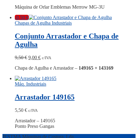
Máquina de Orlar Emblemas Merrow MG-3U
-0,50
€
Chapas de Agulha Industriais
Conjunto Arrastador e Chapa de
Agulha
O
O
9,50
€
9,00
€
c/IVA
preço
preço
Chapa de Agulha e Arrastador –
149165 + 143169
original
atual
era:
é:
9,50 €.
9,00 €.
Máq. Industriais
Arrastador 149165
5,50
€
c/IVA
Arrastador – 149165
Ponto Preso Gangas
JESTMA Máquinas de Costura, Lda.