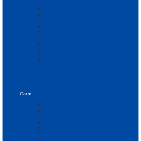
Diversos
Motores
Agulhas Domésticas
Correias
Carretos
Calcadores
Chapas de Agulha
Bobines | Caixas Bobine
Arrastos
Tensores e Molas
Parafusos
Laçadeiras Domésticas
Mecânicas
Electrónicas
Corta e Cose | Recobrir
Máquinas Bordar
Corte
Peças e Acessórios
Diversos
Lâminas Verticais
Peças Serra Vertical
Lâminas Circulares
Lâminas Serra de Fita
Peças Suprena
Luvas Protecção