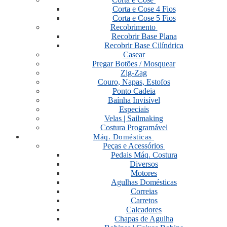
Corta e Cose 4 Fios
Corta e Cose 5 Fios
Recobrimento
Recobrir Base Plana
Recobrir Base Cilíndrica
Casear
Pregar Botões / Mosquear
Zig-Zag
Couro, Napas, Estofos
Ponto Cadeia
Baínha Invisível
Especiais
Velas | Sailmaking
Costura Programável
Máq. Domésticas
Peças e Acessórios
Pedais Máq. Costura
Diversos
Motores
Agulhas Domésticas
Correias
Carretos
Calcadores
Chapas de Agulha