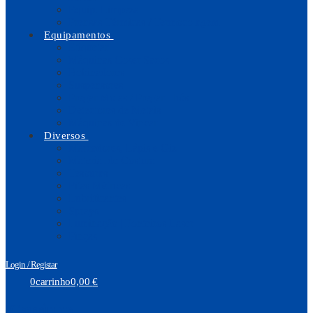
Equip. Limpeza
Prensas Térmicas / Termocolagem
Equipamentos
Etiquetar
Máquinas Coser Sacos
Bobinadores
Suspensores
Pregar Molas / Pregar Ilhós
Detectores de Metais
Máquinas de Vincar
Diversos
Marcadores, Lápis e Giz
Material de Costura
Tesouras
Fitas Métricas
Lubrificantes
Sprays
Iluminação | Ponteiros Laser
Pinças
Login / Registar
0
carrinho
0,00
€
Carrinho