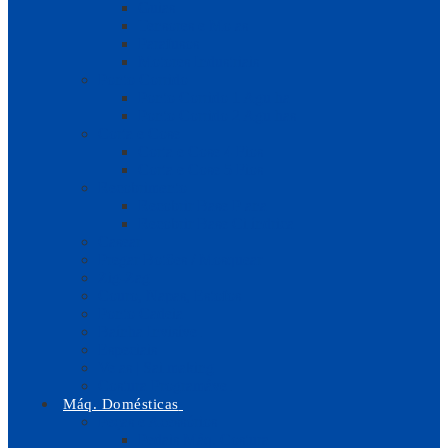
Guias
Tensores e Molas
Parafusos
Motores Industriais
Ponto Corrido
Ponto Corrido 1 Agulha
Ponto Corrido 2 Agulhas
Corta e Cose
Corta e Cose 4 Fios
Corta e Cose 5 Fios
Recobrimento
Recobrir Base Plana
Recobrir Base Cilíndrica
Casear
Pregar Botões / Mosquear
Zig-Zag
Couro, Napas, Estofos
Ponto Cadeia
Baínha Invisível
Especiais
Velas | Sailmaking
Costura Programável
Máq. Domésticas
Peças e Acessórios
Pedais Máq. Costura