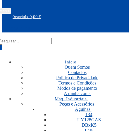
Menu
0
carrinho
0,00
€
Carrinho
RODUCTS
EARCH
Início
Quem Somos
Contactos
Política de Privacidade
Termos e Condições
Modos de pagamento
A minha conta
Máq. Industriais
Peças e Acessórios
Agulhas
134
UY128GAS
DBxK5
1738