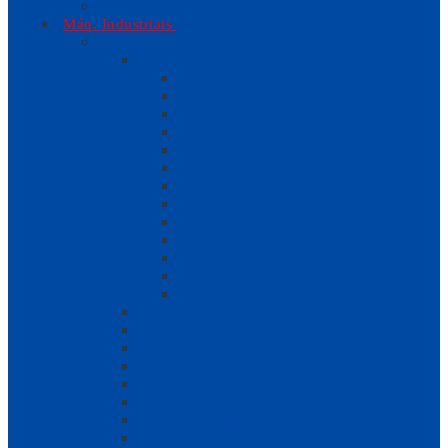
A minha conta
Máq. Industriais
Peças e Acessórios
Agulhas
134
UY128GAS
DBxK5
1738
1738A
B27
B63
135×17
134-35
1985
UY113GS
2091
UY118GKS
Diversos
Lâminas
Caixas de Bobine
Crochet / Laçadeiras
Chapas de Agulha Industriais
Arrastos
Calcadores Industriais
Bobines