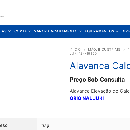
TS
CAS
CORTE
VAPOR / ACABAMENTO
EQUIPAMENTOS
DIV
INÍCIO
MÁQ. INDUSTRIAIS
P
JUKI 124-18950
Alavanca Cal
Preço Sob Consulta
Alavanca Elevação do Cal
ORIGINAL JUKI
Peso
10 g