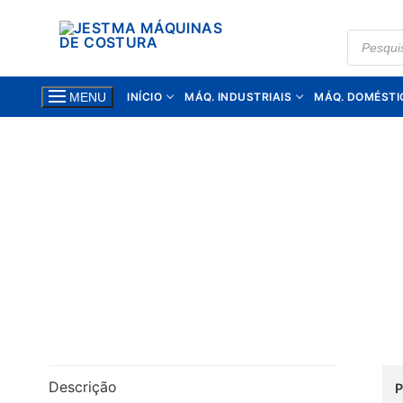
Saltar
para
PRODUC
SEARCH
conteúdo
INÍCIO
MÁQ. INDUSTRIAIS
MÁQ. DOMÉSTI
MENU
Descrição