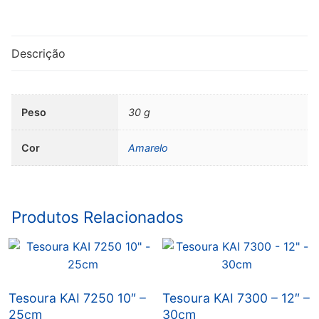
Hoechstmass
Profi
cm/polegadas
Descrição
Peso
30 g
Cor
Amarelo
Produtos Relacionados
Tesoura KAI 7250 10″ –
Tesoura KAI 7300 – 12″ –
25cm
30cm