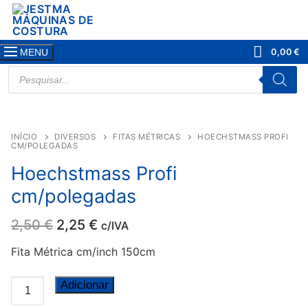
Saltar
para
conteúdo
0,00
€
MENU
PRODUCTS
SEARCH
-0,25
€
INÍCIO
DIVERSOS
FITAS MÉTRICAS
HOECHSTMASS PROFI
CM/POLEGADAS
Hoechstmass Profi
cm/polegadas
O
O
2,50
€
2,25
€
c/IVA
preço
preço
original
atual
Fita Métrica cm/inch 150cm
era:
é:
2,50 €.
2,25 €.
Quantidade
Adicionar
de