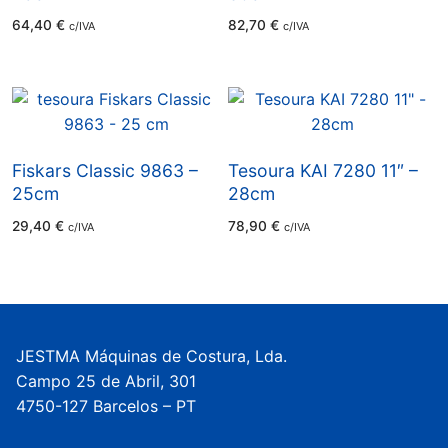
64,40
€
82,70
€
c/IVA
c/IVA
Fiskars Classic 9863 –
Tesoura KAI 7280 11″ –
25cm
28cm
29,40
€
78,90
€
c/IVA
c/IVA
JESTMA Máquinas de Costura, Lda.
Campo 25 de Abril, 301
4750-127 Barcelos – PT