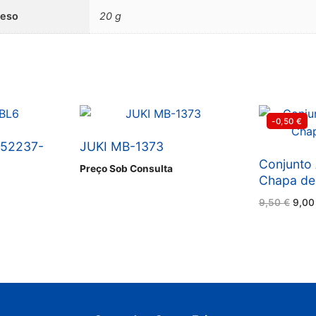
Cego
Peso
20 g
CC
147935-
001
-0,50
€
 52237-
JUKI MB-1373
Conjunto 
Preço Sob Consulta
Chapa de
O
9,50
€
9,0
preç
origi
era:
9,50 