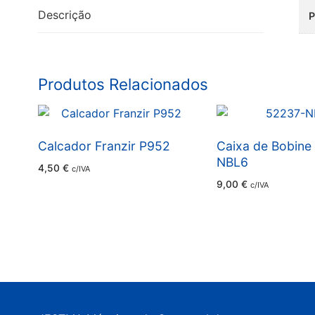
Descrição
Produtos Relacionados
Calcador Franzir P952
Caixa de Bobine
NBL6
4,50
€
c/IVA
9,00
€
c/IVA