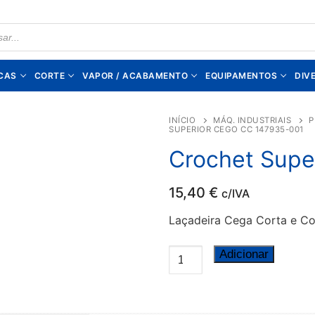
TS
CAS
CORTE
VAPOR / ACABAMENTO
EQUIPAMENTOS
DIV
INÍCIO
MÁQ. INDUSTRIAIS
P
SUPERIOR CEGO CC 147935-001
Crochet Supe
15,40
€
c/IVA
Laçadeira Cega Corta e Co
Quantidade
Adicionar
de
Crochet
Superior