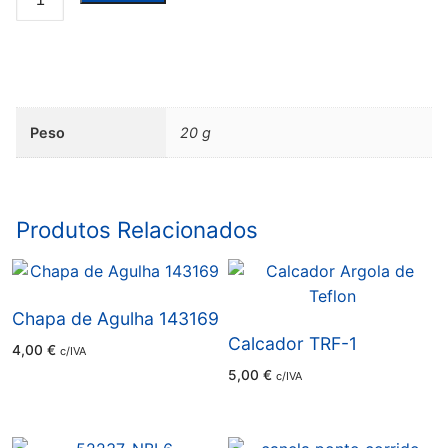
de
Contra
Lâmina
BROTHER
LH4
Peso
20 g
-
141512-
001
Produtos Relacionados
Chapa de Agulha 143169
Calcador TRF-1
4,00
€
c/IVA
5,00
€
c/IVA