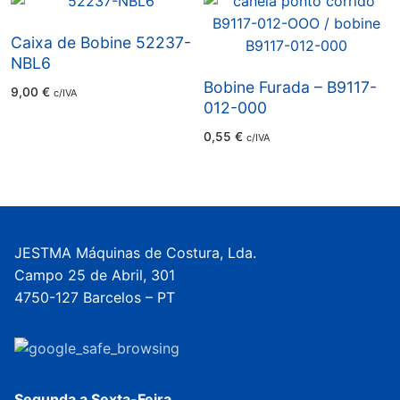
Caixa de Bobine 52237-
NBL6
Bobine Furada – B9117-
9,00
€
c/IVA
012-000
0,55
€
c/IVA
JESTMA Máquinas de Costura, Lda.
Campo 25 de Abril, 301
4750-127 Barcelos – PT
Segunda a Sexta-Feira