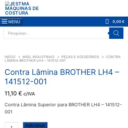
Saltar
para
conteúdo
0,00
€
MENU
PRODUCTS
SEARCH
INÍCIO
MÁQ. INDUSTRIAIS
PEÇAS E ACESSÓRIOS
CONTRA
LÂMINA BROTHER LH4 – 141512-001
Contra Lâmina BROTHER LH4 –
141512-001
11,10
€
c/IVA
Contra Lâmina Superior para BROTHER LH4 – 141512-
001
Quantidade
Adicionar