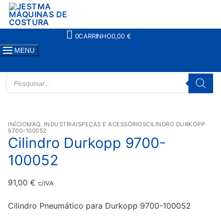
Saltar
para
conteúdo
0
CARRINHO
0,00
€
Carrinho
MENU
PRODUCTS
SEARCH
INÍCIO
MÁQ. INDUSTRIAIS
PEÇAS E ACESSÓRIOS
CILINDRO DURKOPP
9700-100052
Cilindro Durkopp 9700-
100052
91,00
€
c/IVA
Cilindro Pneumático para Durkopp 9700-100052