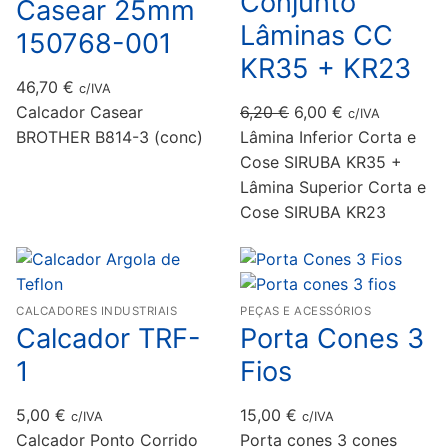
Conjunto
Casear 25mm
Lâminas CC
150768-001
KR35 + KR23
46,70
€
c/IVA
O
O
Calcador Casear
6,20
€
6,00
€
c/IVA
preço
preço
BROTHER B814-3 (conc)
Lâmina Inferior Corta e
original
atual
Cose SIRUBA KR35 +
era:
é:
Lâmina Superior Corta e
6,20 €.
6,00 €.
Cose SIRUBA KR23
CALCADORES INDUSTRIAIS
PEÇAS E ACESSÓRIOS
Calcador TRF-
Porta Cones 3
1
Fios
5,00
€
15,00
€
c/IVA
c/IVA
Calcador Ponto Corrido
Porta cones 3 cones