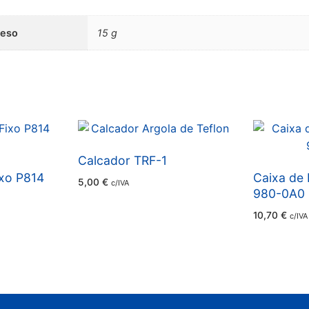
Suporte
Yamato
Peso
15 g
-
3100263
Calcador TRF-1
ixo P814
Caixa de
5,00
€
c/IVA
980-0A0
10,70
€
c/IVA