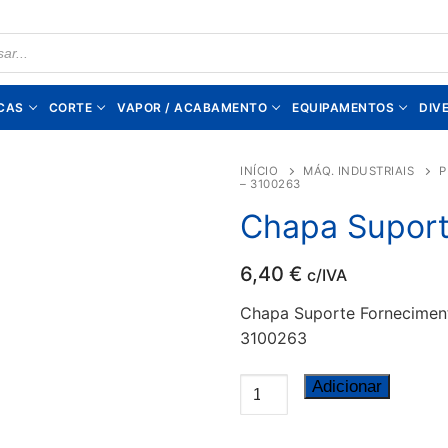
TS
CAS
CORTE
VAPOR / ACABAMENTO
EQUIPAMENTOS
DIV
INÍCIO
MÁQ. INDUSTRIAIS
P
– 3100263
Chapa Suport
6,40
€
c/IVA
Chapa Suporte Fornecimen
3100263
Quantidade
Adicionar
de
Chapa