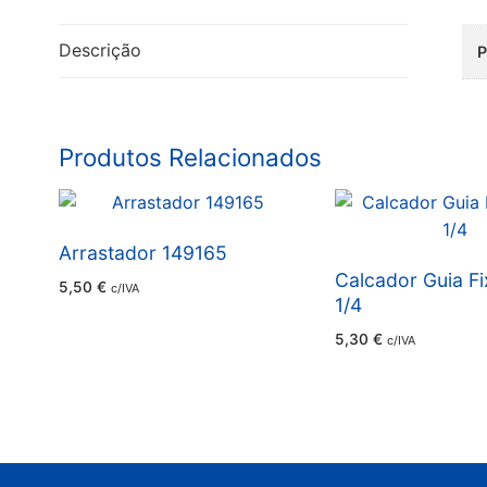
Descrição
Produtos Relacionados
Arrastador 149165
Calcador Guia F
5,50
€
c/IVA
1/4
5,30
€
c/IVA