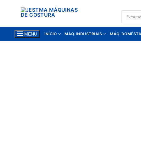
Saltar
para
PRODUC
SEARCH
conteúdo
INÍCIO
MÁQ. INDUSTRIAIS
MÁQ. DOMÉSTI
MENU