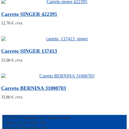
Carreto SINGER 422395
12,70
€
c/IVA
Carreto SINGER 137413
15,90
€
c/IVA
Carreto BERNINA 31000703
33,80
€
c/IVA
JESTMA Máquinas de Costura, Lda.
Campo 25 de Abril, 301
4750-127 Barcelos – PT