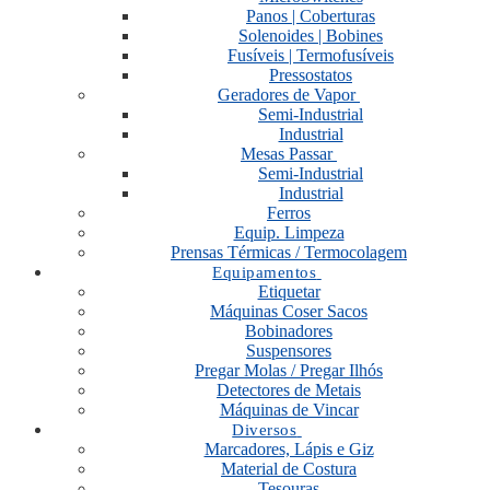
Panos | Coberturas
Solenoides | Bobines
Fusíveis | Termofusíveis
Pressostatos
Geradores de Vapor
Semi-Industrial
Industrial
Mesas Passar
Semi-Industrial
Industrial
Ferros
Equip. Limpeza
Prensas Térmicas / Termocolagem
Equipamentos
Etiquetar
Máquinas Coser Sacos
Bobinadores
Suspensores
Pregar Molas / Pregar Ilhós
Detectores de Metais
Máquinas de Vincar
Diversos
Marcadores, Lápis e Giz
Material de Costura
Tesouras