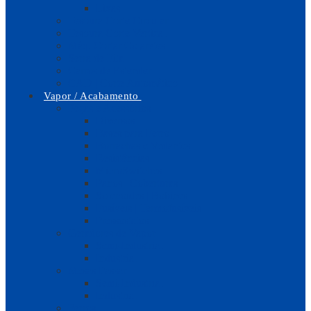
Lixas
Tesoura Corte Circular
Tesoura Corte Vertical
Máq. Cortar Colaretes
Serra de Fita
Carros de Estender
CAD | Corte Automático
Vapor / Acabamento
Peças e Acessórios
Diversos
Bases para Ferro
Borrachas e Vedantes
Resistências
MicroSwitches
Panos | Coberturas
Solenoides | Bobines
Fusíveis | Termofusíveis
Pressostatos
Geradores de Vapor
Semi-Industrial
Industrial
Mesas Passar
Semi-Industrial
Industrial
Ferros