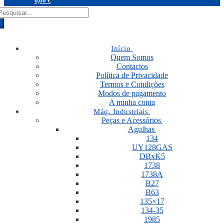
0,00
€
RODUCTS
EARCH
Início
Quem Somos
Contactos
Política de Privacidade
Termos e Condições
Modos de pagamento
A minha conta
Máq. Industriais
Peças e Acessórios
Agulhas
134
UY128GAS
DBxK5
1738
1738A
B27
B63
135×17
134-35
1985