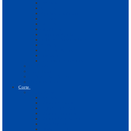
Diversos
Motores
Agulhas Domésticas
Correias
Carretos
Calcadores
Chapas de Agulha
Bobines | Caixas Bobine
Arrastos
Tensores e Molas
Parafusos
Laçadeiras Domésticas
Mecânicas
Electrónicas
Corta e Cose | Recobrir
Máquinas Bordar
Corte
Peças e Acessórios
Diversos
Lâminas Verticais
Peças Serra Vertical
Lâminas Circulares
Lâminas Serra de Fita
Peças Suprena
Luvas Protecção