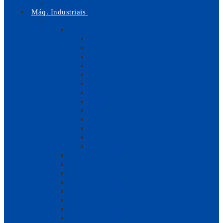
A minha conta
Máq. Industriais
Peças e Acessórios
Agulhas
134
UY128GAS
DBxK5
1738
1738A
B27
B63
135×17
134-35
1985
UY113GS
2091
UY118GKS
Diversos
Lâminas
Caixas de Bobine
Crochet / Laçadeiras
Chapas de Agulha Industriais
Arrastos
Calcadores Industriais
Bobines