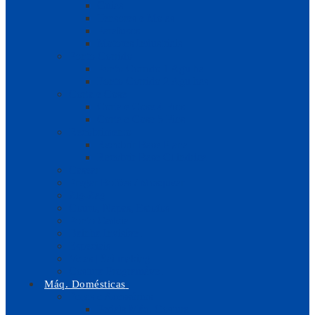
Guias
Tensores e Molas
Parafusos
Motores Industriais
Ponto Corrido
Ponto Corrido 1 Agulha
Ponto Corrido 2 Agulhas
Corta e Cose
Corta e Cose 4 Fios
Corta e Cose 5 Fios
Recobrimento
Recobrir Base Plana
Recobrir Base Cilíndrica
Casear
Pregar Botões / Mosquear
Zig-Zag
Couro, Napas, Estofos
Ponto Cadeia
Baínha Invisível
Especiais
Velas | Sailmaking
Costura Programável
Máq. Domésticas
Peças e Acessórios
Pedais Máq. Costura