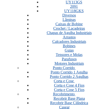
UY113GS
2091
UY118GKS
Diversos
Lâminas
Caixas de Bobine
Crochet / Laçadeiras
Chapas de Agulha Industriais
Arrastos
Calcadores Industriais
Bobines
Guias
Tensores e Molas
Parafusos
Motores Industriais
Ponto Corrido
Ponto Corrido 1 Agulha
Ponto Corrido 2 Agulhas
Corta e Cose
Corta e Cose 4 Fios
Corta e Cose 5 Fios
Recobrimento
Recobrir Base Plana
Recobrir Base Cilíndrica
Casear