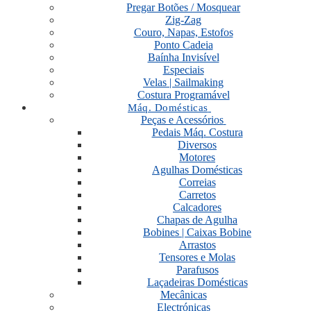
Pregar Botões / Mosquear
Zig-Zag
Couro, Napas, Estofos
Ponto Cadeia
Baínha Invisível
Especiais
Velas | Sailmaking
Costura Programável
Máq. Domésticas
Peças e Acessórios
Pedais Máq. Costura
Diversos
Motores
Agulhas Domésticas
Correias
Carretos
Calcadores
Chapas de Agulha
Bobines | Caixas Bobine
Arrastos
Tensores e Molas
Parafusos
Laçadeiras Domésticas
Mecânicas
Electrónicas