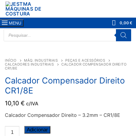
Saltar
para
conteúdo
0,00
€
MENU
PRODUCTS
SEARCH
INÍCIO
MÁQ. INDUSTRIAIS
PEÇAS E ACESSÓRIOS
CALCADORES INDUSTRIAIS
CALCADOR COMPENSADOR DIREITO
CR1/8E
Calcador Compensador Direito
CR1/8E
10,10
€
c/IVA
Calcador Compensador Direito – 3.2mm – CR1/8E
Quantidade
Adicionar