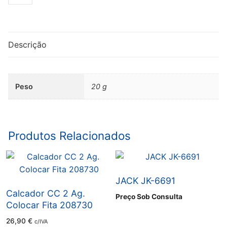
de
Calcador
Compensador
Direito
Descrição
CR1/8E
Peso
20 g
Produtos Relacionados
JACK JK-6691
Calcador CC 2 Ag.
Preço Sob Consulta
Colocar Fita 208730
26,90
€
c/IVA