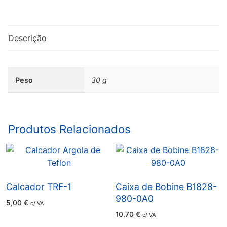
Calcador
CC
Brother
Descrição
-
146902-
001
Peso
30 g
Produtos Relacionados
Calcador TRF-1
Caixa de Bobine B1828-
980-0A0
5,00
€
c/IVA
10,70
€
c/IVA