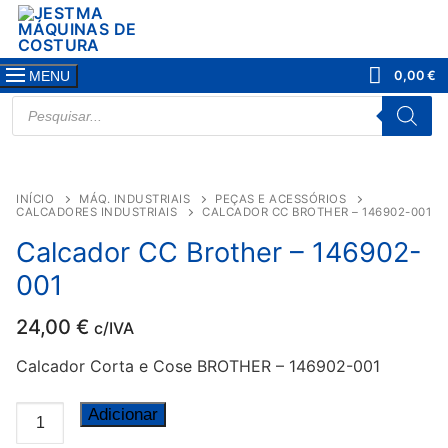
Saltar
para
conteúdo
0,00
€
MENU
PRODUCTS
SEARCH
INÍCIO
MÁQ. INDUSTRIAIS
PEÇAS E ACESSÓRIOS
CALCADORES INDUSTRIAIS
CALCADOR CC BROTHER – 146902-001
Calcador CC Brother – 146902-
001
24,00
€
c/IVA
Calcador Corta e Cose BROTHER – 146902-001
Quantidade
Adicionar
de