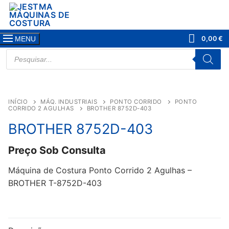
Saltar
para
conteúdo
0,00
€
MENU
PRODUCTS
SEARCH
INÍCIO
MÁQ. INDUSTRIAIS
PONTO CORRIDO
PONTO
CORRIDO 2 AGULHAS
BROTHER 8752D-403
BROTHER 8752D-403
Preço Sob Consulta
Máquina de Costura Ponto Corrido 2 Agulhas –
BROTHER T-8752D-403