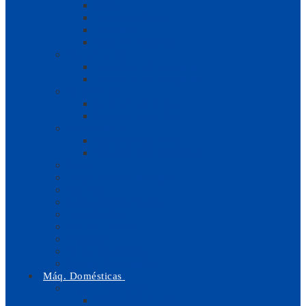
Guias
Tensores e Molas
Parafusos
Motores Industriais
Ponto Corrido
Ponto Corrido 1 Agulha
Ponto Corrido 2 Agulhas
Corta e Cose
Corta e Cose 4 Fios
Corta e Cose 5 Fios
Recobrimento
Recobrir Base Plana
Recobrir Base Cilíndrica
Casear
Pregar Botões / Mosquear
Zig-Zag
Couro, Napas, Estofos
Ponto Cadeia
Baínha Invisível
Especiais
Velas | Sailmaking
Costura Programável
Máq. Domésticas
Peças e Acessórios
Pedais Máq. Costura