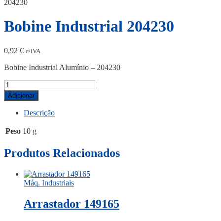
204230
Bobine Industrial 204230
0,92
€
c/IVA
Bobine Industrial Alumínio – 204230
Quantidade
de
Adicionar
Bobine
Industrial
Descrição
204230
Peso
10 g
Produtos Relacionados
Máq. Industriais
Arrastador 149165