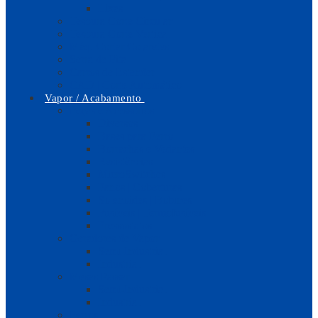
Lixas
Tesoura Corte Circular
Tesoura Corte Vertical
Máq. Cortar Colaretes
Serra de Fita
Carros de Estender
CAD | Corte Automático
Vapor / Acabamento
Peças e Acessórios
Diversos
Bases para Ferro
Borrachas e Vedantes
Resistências
MicroSwitches
Panos | Coberturas
Solenoides | Bobines
Fusíveis | Termofusíveis
Pressostatos
Geradores de Vapor
Semi-Industrial
Industrial
Mesas Passar
Semi-Industrial
Industrial
Ferros