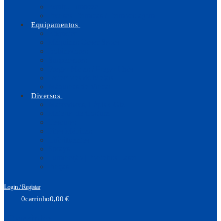
Equip. Limpeza
Prensas Térmicas / Termocolagem
Equipamentos
Etiquetar
Máquinas Coser Sacos
Bobinadores
Suspensores
Pregar Molas / Pregar Ilhós
Detectores de Metais
Máquinas de Vincar
Diversos
Marcadores, Lápis e Giz
Material de Costura
Tesouras
Fitas Métricas
Lubrificantes
Sprays
Iluminação | Ponteiros Laser
Pinças
Login / Registar
0
carrinho
0,00
€
Carrinho