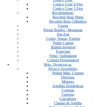
Corta e Cose 4 Fios
Corta e Cose 5 Fios
Recobrimento
Recobrir Base Plana
Recobrir Base Cilíndrica
Casear
Pregar Botões / Mosquear
Zig-Zag
Couro, Napas, Estofos
Ponto Cadeia
Baínha Invisível
Especiais
Velas | Sailmaking
Costura Programável
Máq. Domésticas
Peças e Acessórios
Pedais Máq. Costura
Diversos
Motores
Agulhas Domésticas
Correias
Carretos
Calcadores
Chapas de Agulha