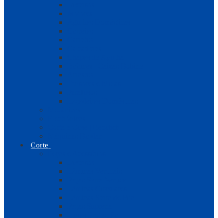
Diversos
Motores
Agulhas Domésticas
Correias
Carretos
Calcadores
Chapas de Agulha
Bobines | Caixas Bobine
Arrastos
Tensores e Molas
Parafusos
Laçadeiras Domésticas
Mecânicas
Electrónicas
Corta e Cose | Recobrir
Máquinas Bordar
Corte
Peças e Acessórios
Diversos
Lâminas Verticais
Peças Serra Vertical
Lâminas Circulares
Lâminas Serra de Fita
Peças Suprena
Luvas Protecção