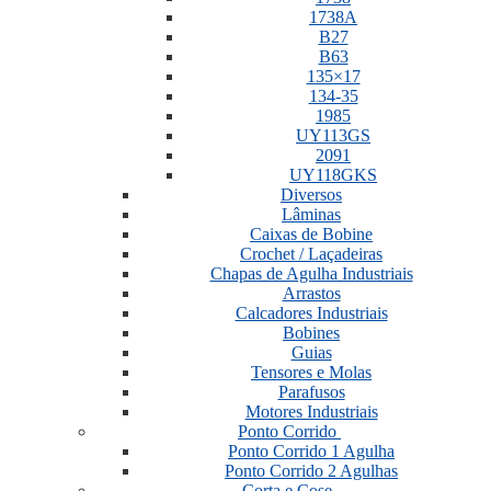
1738A
B27
B63
135×17
134-35
1985
UY113GS
2091
UY118GKS
Diversos
Lâminas
Caixas de Bobine
Crochet / Laçadeiras
Chapas de Agulha Industriais
Arrastos
Calcadores Industriais
Bobines
Guias
Tensores e Molas
Parafusos
Motores Industriais
Ponto Corrido
Ponto Corrido 1 Agulha
Ponto Corrido 2 Agulhas
Corta e Cose