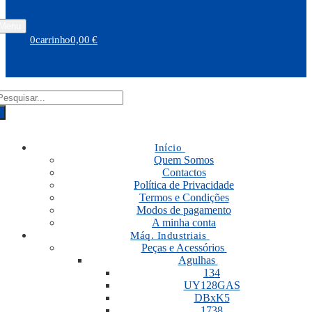
Menu
0
carrinho
0,00
€
Carrinho
RODUCTS
EARCH
Início
Quem Somos
Contactos
Política de Privacidade
Termos e Condições
Modos de pagamento
A minha conta
Máq. Industriais
Peças e Acessórios
Agulhas
134
UY128GAS
DBxK5
1738