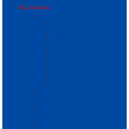
A minha conta
Máq. Industriais
Peças e Acessórios
Agulhas
134
UY128GAS
DBxK5
1738
1738A
B27
B63
135×17
134-35
1985
UY113GS
2091
UY118GKS
Diversos
Lâminas
Caixas de Bobine
Crochet / Laçadeiras
Chapas de Agulha Industriais
Arrastos
Calcadores Industriais
Bobines