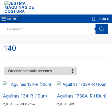
Saltar
para
conteúdo
0,00
€
MENU
PRODUCTS
SEARCH
140
Agulhas 134-R (10un)
Agulhas 1738A-R (10un)
Price
2,10
€
–
2,98
€
2,10
€
c/IVA
c/IVA
range:
2,10 €