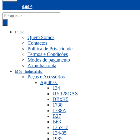
0,00
€
PRODUCTS
SEARCH
Início
Quem Somos
Contactos
Política de Privacidade
Termos e Condições
Modos de pagamento
A minha conta
Máq. Industriais
Peças e Acessórios
Agulhas
134
UY128GAS
DBxK5
1738
1738A
B27
B63
135×17
134-35
1985