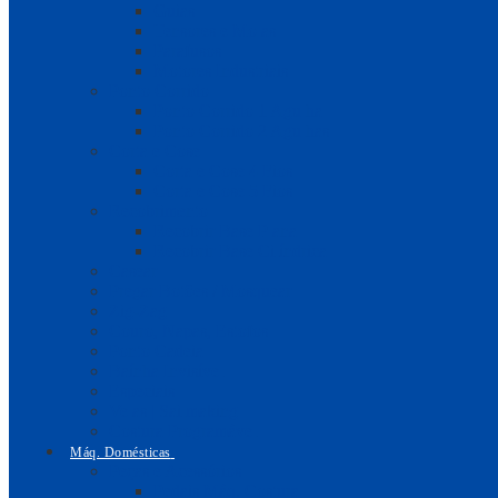
Guias
Tensores e Molas
Parafusos
Motores Industriais
Ponto Corrido
Ponto Corrido 1 Agulha
Ponto Corrido 2 Agulhas
Corta e Cose
Corta e Cose 4 Fios
Corta e Cose 5 Fios
Recobrimento
Recobrir Base Plana
Recobrir Base Cilíndrica
Casear
Pregar Botões / Mosquear
Zig-Zag
Couro, Napas, Estofos
Ponto Cadeia
Baínha Invisível
Especiais
Velas | Sailmaking
Costura Programável
Máq. Domésticas
Peças e Acessórios
Pedais Máq. Costura