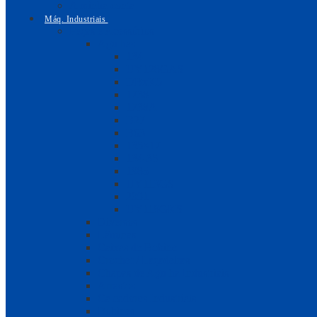
A minha conta
Máq. Industriais
Peças e Acessórios
Agulhas
134
UY128GAS
DBxK5
1738
1738A
B27
B63
135×17
134-35
1985
UY113GS
2091
UY118GKS
Diversos
Lâminas
Caixas de Bobine
Crochet / Laçadeiras
Chapas de Agulha Industriais
Arrastos
Calcadores Industriais
Bobines