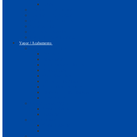
Lixas
Tesoura Corte Circular
Tesoura Corte Vertical
Máq. Cortar Colaretes
Serra de Fita
Carros de Estender
CAD | Corte Automático
Vapor / Acabamento
Peças e Acessórios
Diversos
Bases para Ferro
Borrachas e Vedantes
Resistências
MicroSwitches
Panos | Coberturas
Solenoides | Bobines
Fusíveis | Termofusíveis
Pressostatos
Geradores de Vapor
Semi-Industrial
Industrial
Mesas Passar
Semi-Industrial
Industrial
Ferros