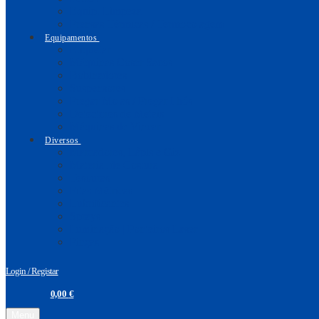
Equip. Limpeza
Prensas Térmicas / Termocolagem
Equipamentos
Etiquetar
Máquinas Coser Sacos
Bobinadores
Suspensores
Pregar Molas / Pregar Ilhós
Detectores de Metais
Máquinas de Vincar
Diversos
Marcadores, Lápis e Giz
Material de Costura
Tesouras
Fitas Métricas
Lubrificantes
Sprays
Iluminação | Ponteiros Laser
Pinças
Login / Registar
0,00
€
Menu