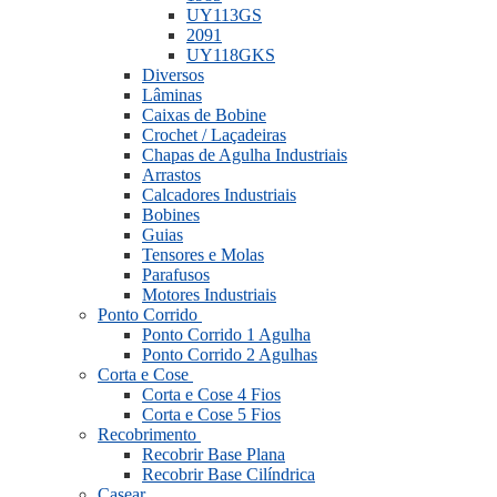
UY113GS
2091
UY118GKS
Diversos
Lâminas
Caixas de Bobine
Crochet / Laçadeiras
Chapas de Agulha Industriais
Arrastos
Calcadores Industriais
Bobines
Guias
Tensores e Molas
Parafusos
Motores Industriais
Ponto Corrido
Ponto Corrido 1 Agulha
Ponto Corrido 2 Agulhas
Corta e Cose
Corta e Cose 4 Fios
Corta e Cose 5 Fios
Recobrimento
Recobrir Base Plana
Recobrir Base Cilíndrica
Casear