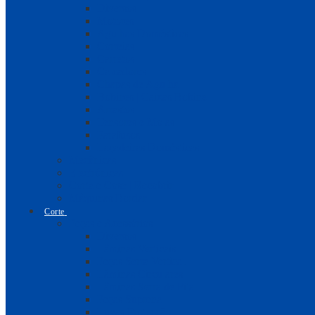
Diversos
Motores
Agulhas Domésticas
Correias
Carretos
Calcadores
Chapas de Agulha
Bobines | Caixas Bobine
Arrastos
Tensores e Molas
Parafusos
Laçadeiras Domésticas
Mecânicas
Electrónicas
Corta e Cose | Recobrir
Máquinas Bordar
Corte
Peças e Acessórios
Diversos
Lâminas Verticais
Peças Serra Vertical
Lâminas Circulares
Lâminas Serra de Fita
Peças Suprena
Luvas Protecção